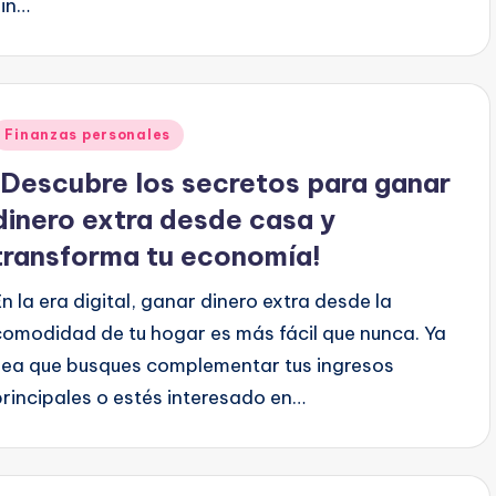
sin…
Publicado
Finanzas personales
en
¡Descubre los secretos para ganar
dinero extra desde casa y
transforma tu economía!
En la era digital, ganar dinero extra desde la
comodidad de tu hogar es más fácil que nunca. Ya
sea que busques complementar tus ingresos
principales o estés interesado en…