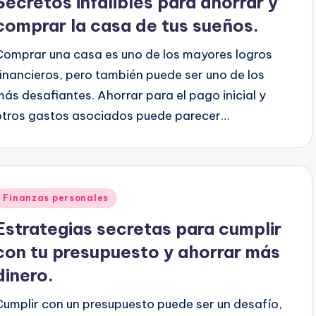
Secretos infalibles para ahorrar y
comprar la casa de tus sueños.
Comprar una casa es uno de los mayores logros
financieros, pero también puede ser uno de los
más desafiantes. Ahorrar para el pago inicial y
otros gastos asociados puede parecer…
Publicado
Finanzas personales
en
Estrategias secretas para cumplir
con tu presupuesto y ahorrar más
dinero.
Cumplir con un presupuesto puede ser un desafío,