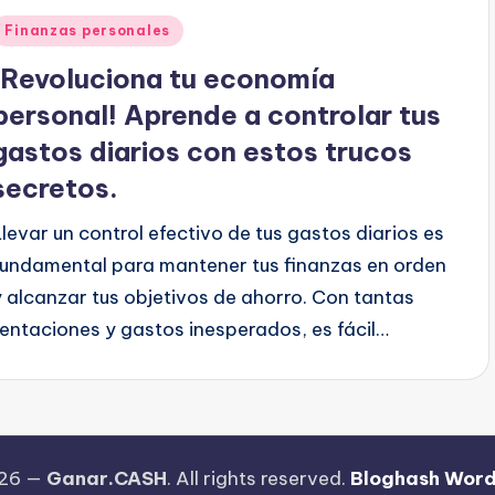
Publicado
Finanzas personales
en
¡Revoluciona tu economía
personal! Aprende a controlar tus
gastos diarios con estos trucos
secretos.
Llevar un control efectivo de tus gastos diarios es
fundamental para mantener tus finanzas en orden
y alcanzar tus objetivos de ahorro. Con tantas
tentaciones y gastos inesperados, es fácil…
026 —
Ganar.CASH
. All rights reserved.
Bloghash Wor